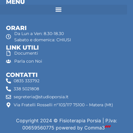
MEN
Ù
ORARI
Da Lun a Ven: 8.30-18.30
Sabato e domenica: CHIUSI
LINK UTILI
Documenti
Parla con Noi
CONTATTI
0835 333792
338 5021808
segreteria@studioporsia.It
Via Fratelli Rosselli n°103/117 75100 – Matera (Mt)
Copyright 2024 © Fisioterapia Porsia | P.Iva:
00659560775
powered by
Comma3