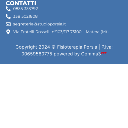
CONTATTI
0835 333792
338 5021808
segreteria@studioporsia.It
Via Fratelli Rosselli n°103/117 75100 – Matera (Mt)
Copyright 2024 © Fisioterapia Porsia | P.Iva:
00659560775
powered by
Comma3